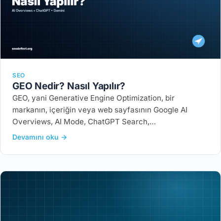
SEO
GEO Nedir? Nasıl Yapılır?
GEO, yani Generative Engine Optimization, bir
markanın, içeriğin veya web sayfasının Google AI
Overviews, AI Mode, ChatGPT Search,…
Devamını oku →