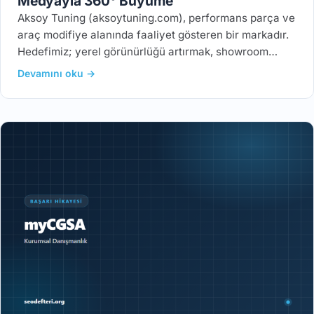
Medyayla 360° Büyüme
Aksoy Tuning (aksoytuning.com), performans parça ve
araç modifiye alanında faaliyet gösteren bir markadır.
Hedefimiz; yerel görünürlüğü artırmak, showroom…
Devamını oku →