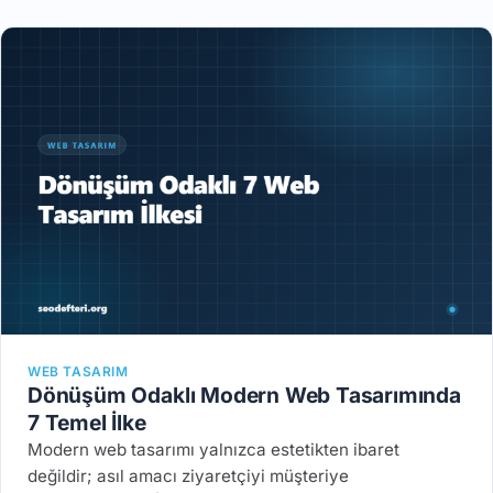
WEB TASARIM
Dönüşüm Odaklı Modern Web Tasarımında
7 Temel İlke
Modern web tasarımı yalnızca estetikten ibaret
değildir; asıl amacı ziyaretçiyi müşteriye